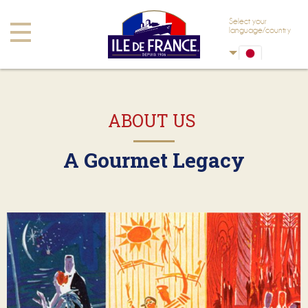
本文へスキップ
ナビゲーションへスキップ
Select your
Toggle
language/country
navigation
ABOUT US
A Gourmet Legacy