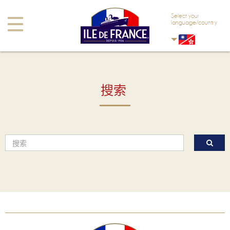
Skip to main content
Skip to navigation
Select your
Toggle
language/country
navigation
搜索
搜索