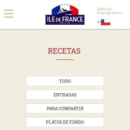
Saltar al contenido principal.
Saltar a navegación
Select your
Toggle
language/country
navigation
RECETAS
TODO
ENTRADAS
PARA COMPARTIR
PLATOS DE FONDO