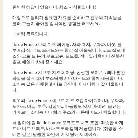
완벽한 해답이 있습니다. 치즈 시식회입니다!
매장으로 달려가 필요한 재료를 준비하고 친구와 가족들을
불러 그들이 좋아할 감각적인 경험을 해보세요.
페어링 목록입니다.
Ile de France 브리 치즈 페어링: 사과 웨지, 무화과, 버섯, 블
루베리 잼, 너트 브레드와는 항상 잘 어울립니다. 코트 샬로네
즈와 코트 드 본의 부르고뉴, 포므롤, 생테밀리옹이나 산뜻한
호프 에일과 함께 즐기세요.
Ile de France 샤브루 치즈 페어링: 신선한 오이, 무, 배나 빨간
과일을 잘게 썰어 루스틱 빵이나 바게트와 함께 제공합니다.
소비뇽 같은 산뜻한 화이트 와인이 이 페어링에 잘 어울립니
다.
최고의 Ile de France 셰브르 치즈 조합 아이디어: 배, 무화과,
토마토, 바질, 부추, 검정무... 마늘빵도 잊지 마세요! 음료는
카베르네 소비뇽이나 체리 주스와 레몬에이드가 탁월합니다.
꼭 알아야 할 Ile de France 로크포르 치즈 조합: 따뜻한 바게
트나 너트 브레드, 배나 포도와 함께 제공합니다. (쥐랑송, 소
테른 같은) 달콤한 와인이 이 세팅에 제격이죠.