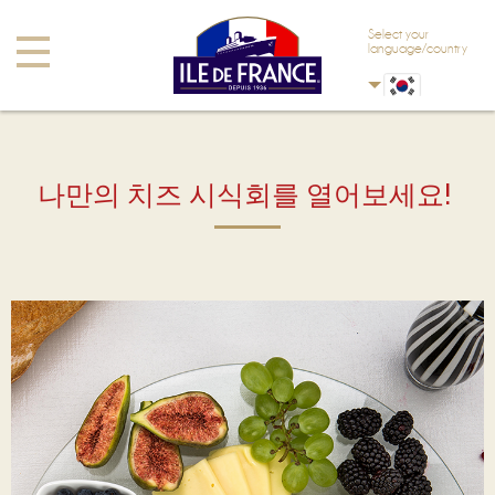
Skip to main content
Skip to navigation
Select your
Toggle
language/country
navigation
나만의 치즈 시식회를 열어보세요!