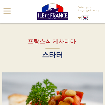
Skip to main content
Skip to navigation
Select your
Toggle
language/country
navigation
프랑스식 케사디아
스타터