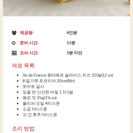
제공량:
4인분
준비 시간:
15분
조리 시간:
5분 미만
재료 목록:
Ile de France 몽타베르 슬라이스 치즈 350g(12 oz)
8 밀가루 토르티야 20cm(8in)
토마토 살사
잎을 딴 신선한 바질 1 1다발
볶은 잣 35g(1¼ oz)
올리브 오일 4티스푼
소금 ½티스푼
갓 간 후추 ½티스푼
조리 방법: