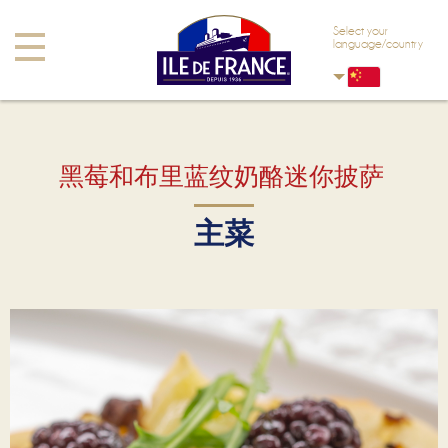
Skip to main content
Skip to navigation
Select your
Toggle
language/country
navigation
黑莓和布里蓝纹奶酪迷你披萨
主菜