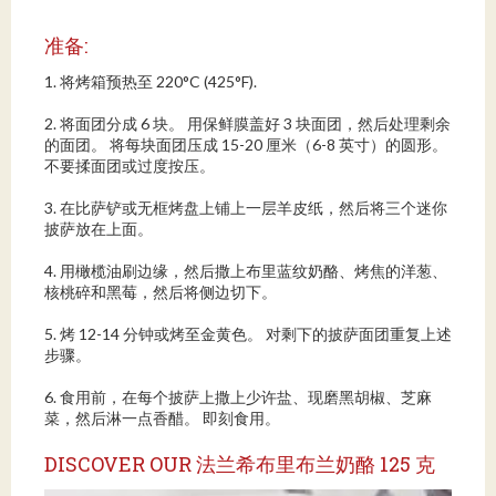
准备:
1. 将烤箱预热至 220°C (425°F).
2. 将面团分成 6 块。 用保鲜膜盖好 3 块面团，然后处理剩余
的面团。 将每块面团压成 15-20 厘米（6-8 英寸）的圆形。
不要揉面团或过度按压。
3. 在比萨铲或无框烤盘上铺上一层羊皮纸，然后将三个迷你
披萨放在上面。
4. 用橄榄油刷边缘，然后撒上布里蓝纹奶酪、烤焦的洋葱、
核桃碎和黑莓，然后将侧边切下。
5. 烤 12-14 分钟或烤至金黄色。 对剩下的披萨面团重复上述
步骤。
6. 食用前，在每个披萨上撒上少许盐、现磨黑胡椒、芝麻
菜，然后淋一点香醋。 即刻食用。
DISCOVER OUR 法兰希布里布兰奶酪 125 克