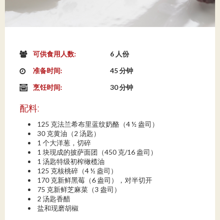
可供食用人数:
6 人份
准备时间:
45 分钟
烹饪时间:
30 分钟
配料:
125 克法兰希布里蓝纹奶酪（4 ½ 盎司）
30 克黄油（2 汤匙）
1 个大洋葱，切碎
1 块现成的披萨面团（450 克/16 盎司）
1 汤匙特级初榨橄榄油
125 克核桃碎（4 ½ 盎司）
170 克新鲜黑莓（6 盎司），对半切开
75 克新鲜芝麻菜（3 盎司）
2 汤匙香醋
盐和现磨胡椒