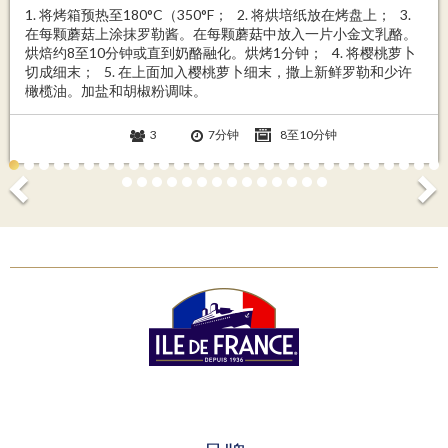
1. 将烤箱预热至180°C（350°F； 2. 将烘培纸放在烤盘上； 3.
在每颗蘑菇上涂抹罗勒酱。在每颗蘑菇中放入一片小金文乳酪。
烘焙约8至10分钟或直到奶酪融化。烘烤1分钟； 4. 将樱桃萝卜
切成细末； 5. 在上面加入樱桃萝卜细末，撒上新鲜罗勒和少许
橄榄油。加盐和胡椒粉调味。
3
7分钟
8至10分钟