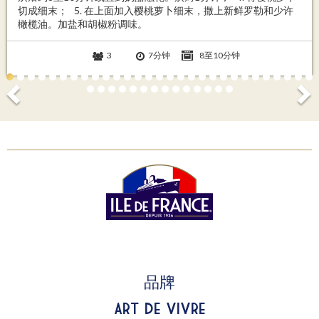
切成细末； 5. 在上面加入樱桃萝卜细末，撒上新鲜罗勒和少许
橄榄油。加盐和胡椒粉调味。
3
7分钟
8至10分钟
品牌
Art de Vivre