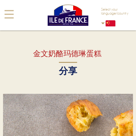
Skip to main content
Skip to navigation
Select your
Toggle
language/country
navigation
金文奶酪玛德琳蛋糕
分享