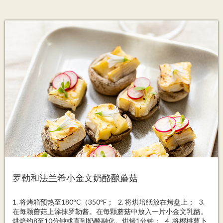
罗勒和法兰希小金文奶酪酿蘑菇
1. 将烤箱预热至180°C（350°F； 2. 将烘培纸放在烤盘上； 3.
在每颗蘑菇上涂抹罗勒酱。在每颗蘑菇中放入一片小金文乳酪。
烘焙约8至10分钟或直到奶酪融化。烘烤1分钟； 4. 将樱桃萝卜