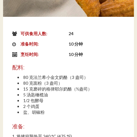
可供食用人数:
24
准备时间:
10 分钟
烹饪时间:
10 分钟
配料:
80 克法兰希小金文奶酪（3 盎司）
80 克面粉（3 盎司）
15 克磨碎的格律耶尔奶酪（½盎司）
5 汤匙橄榄油
1/2 包酵母
2 个鸡蛋
盐、胡椒粉
准备:
1. 将烤箱预热至 240 °C (475 °F)。