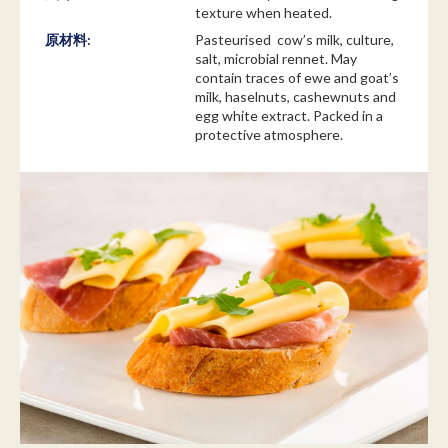
texture when heated.
原材料:
Pasteurised cow’s milk, culture,
salt, microbial rennet. May
contain traces of ewe and goat’s
milk, haselnuts, cashewnuts and
egg white extract. Packed in a
protective atmosphere.