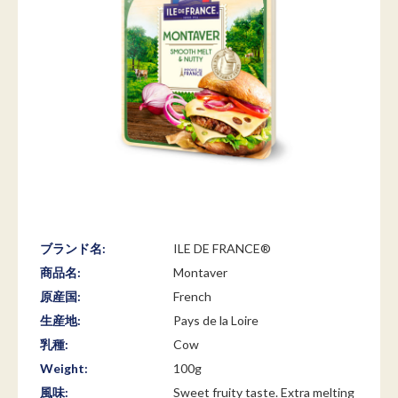
ブランド名:
ILE DE FRANCE®
商品名:
Montaver
原産国:
French
生産地:
Pays de la Loire
乳種:
Cow
Weight:
100g
風味:
Sweet fruity taste. Extra melting