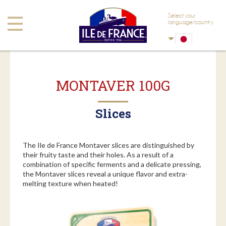
本文へスキップ
ナビゲーションへスキップ
Select your
Toggle
language/country
navigation
MONTAVER 100G
Slices
The Ile de France Montaver slices are distinguished by
their fruity taste and their holes. As a result of a
combination of specific ferments and a delicate pressing,
the Montaver slices reveal a unique flavor and extra-
melting texture when heated!