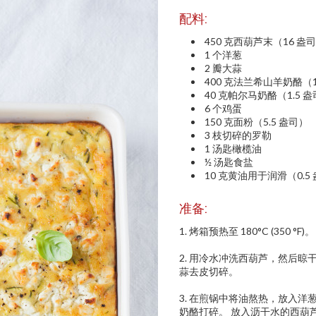
配料:
450 克西葫芦末（16 盎
1 个洋葱
2 瓣大蒜
400 克法兰希山羊奶酪（1
40 克帕尔马奶酪（1.5 
6 个鸡蛋
150 克面粉（5.5 盎司）
3 枝切碎的罗勒
1 汤匙橄榄油
½ 汤匙食盐
10 克黄油用于润滑（0.5
准备:
1. 烤箱预热至 180°C (350 °F)。
2. 用冷水冲洗西葫芦，然后晾
蒜去皮切碎。
3. 在煎锅中将油熬热，放入洋
奶酪打碎。 放入沥干水的西葫