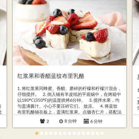
红浆果和香醋蓝纹布里乳酪
1. 将红浆果同蜂蜜、香醋、磨碎的柠檬和柠檬汁混合，
放
仔细搅拌。 2. 倒入铺有羊皮纸的平底锅中，在烤箱中
以180°C(350°F)的温度烘烤6分钟。 3. 搅拌水果，均
面
匀盖满酱汁。小心不要压碎它们。 放凉。 4. 将蓝纹
盐
布里乳酪铺在板上，盖满红浆果。点缀杏仁片，搭配法
棍面包食用。
8 分钟
2
6 分钟