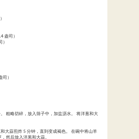
司）
4 盎司）
盎司）
 盎司）
干。 粗略切碎，放入筛子中，加盐沥水。 将洋葱和大
葱和大蒜煎炸 5 分钟，直到变成褐色。 在碗中将山羊
芦，然后放入洋葱和大蒜。