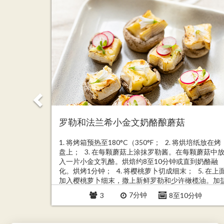
罗勒和法兰希小金文奶酪酿蘑菇
在馅饼盘中铺开
1. 将烤箱预热至180°C（350°F； 2. 将烘培纸放在烤
颗粒芥末
盘上； 3. 在每颗蘑菇上涂抹罗勒酱。在每颗蘑菇中
底部周围。
入一片小金文乳酪。烘焙约8至10分钟或直到奶酪融
将挞从烤箱中
化。烘烤1分钟； 4. 将樱桃萝卜切成细末； 5. 在上
撒上欧芹
加入樱桃萝卜细末，撒上新鲜罗勒和少许橄榄油。加
和胡椒粉调味。
7分钟
 10 分钟
3
8至10分钟