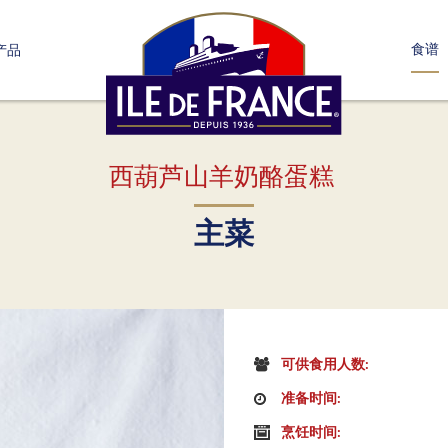
食谱
产品
西葫芦山羊奶酪蛋糕
主菜
可供食用人数:
准备时间:
烹饪时间: