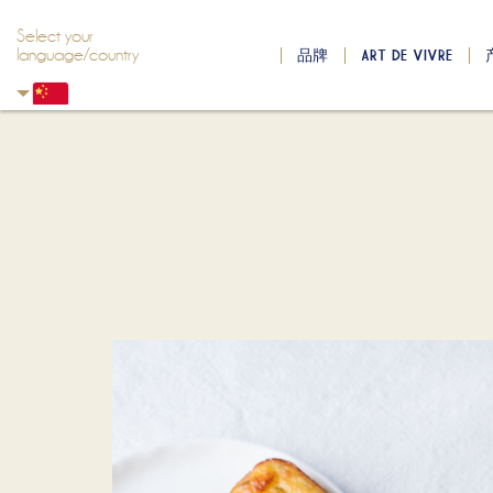
Select your
language/country
品牌
ART DE VIVRE
Skip to main content
Skip to navigation