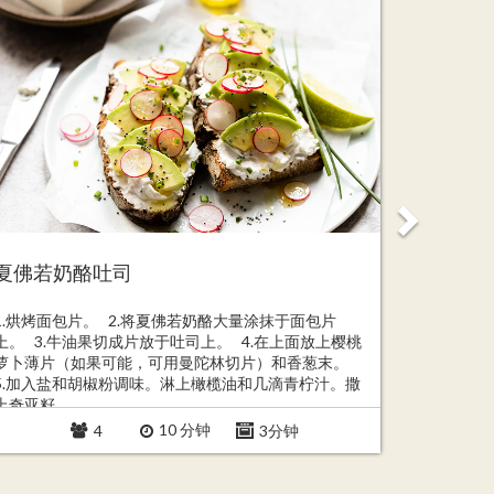
法式金
夏佛若奶酪吐司
1. 将面
1.烘烤面包片。 2.将夏佛若奶酪大量涂抹于面包片
个小坑。 
上。 3.牛油果切成片放于吐司上。 4.在上面放上樱桃
混合直到
萝卜薄片（如果可能，可用曼陀林切片）和香葱末。
到面团光滑
5.加入盐和胡椒粉调味。淋上橄榄油和几滴青柠汁。撒
面团移到大
上奇亚籽。
方放置 3
10 分钟
4
3分钟
扁，...