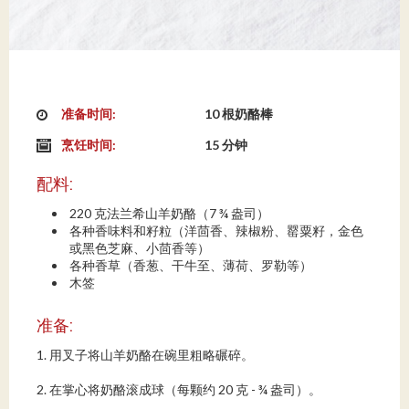
准备时间:
10 根奶酪棒
烹饪时间:
15 分钟
配料:
220 克法兰希山羊奶酪（7 ¾ 盎司）
各种香味料和籽粒（洋茴香、辣椒粉、罂粟籽，金色
或黑色芝麻、小茴香等）
各种香草（香葱、干牛至、薄荷、罗勒等）
木签
准备:
1. 用叉子将山羊奶酪在碗里粗略碾碎。
2. 在掌心将奶酪滚成球（每颗约 20 克 - ¾ 盎司）。