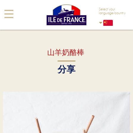
Skip to main content
Skip to navigation
Select your
Toggle
language/country
navigation
山羊奶酪棒
分享