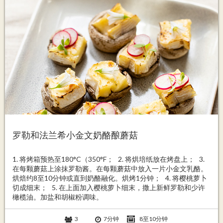
罗勒和法兰希小金文奶酪酿蘑菇
1. 将烤箱预热至180°C（350°F； 2. 将烘培纸放在烤盘上； 3.
在每颗蘑菇上涂抹罗勒酱。在每颗蘑菇中放入一片小金文乳酪。
烘焙约8至10分钟或直到奶酪融化。烘烤1分钟； 4. 将樱桃萝卜
切成细末； 5. 在上面加入樱桃萝卜细末，撒上新鲜罗勒和少许
橄榄油。加盐和胡椒粉调味。
3
7分钟
8至10分钟