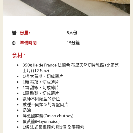
份量 :
5人份
準備時間 :
15分鐘
食材 :
350g Ile de France 法蘭希 布里天然切片乳酪 (比爾芝
士片) (12 ½ oz)
1根 大黃瓜，切成薄片
1顆 蕃茄，切成薄片
1顆 甜椒，切成薄片
1顆 酪梨，切成薄片
數種不同類型的沙拉
數種不同類型的冷盤肉片
奶油
洋蔥酸辣醬(Onion chutney)
蛋黃醬(Mayonnaise)
1條 法式長棍麵包 與1個 全麥麵包