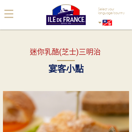
Skip to main content
Skip to navigation
Select your
Toggle
language/country
navigation
迷你乳酪(芝士)三明治
宴客小點