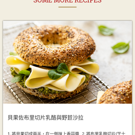
貝果佐布里切片乳酪與野苣沙拉
1. 將貝果切成兩半，在一側抹上香蒜醬 2. 將布里乳酪切片(芝士