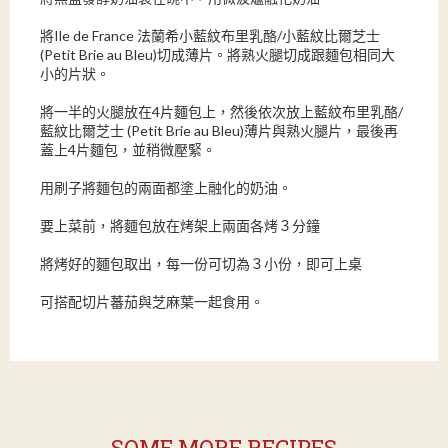
將Ile de France 法蘭希小藍紋布里乳酪/小藍紋比爾芝士
(Petit Brie au Bleu)切成薄片。將熟火腿切成跟麵包相同大
小的片狀。
將一半的火腿放在4片麵包上，然後依次放上藍紋布里乳酪/
藍紋比爾芝士 (Petit Brie au Bleu)薄片與熟火腿片，最後再
蓋上4片麵包，並稍微壓緊。
用刷子將麵包的兩面都塗上融化的奶油。
要上菜前，將麵包放在烤架上兩面各烤３分鐘
將烤好的麵包取出，每一份可切為３小份，即可上桌
可搭配切片蕃茄與芝麻葉一起食用。
SOME MORE RECIPES