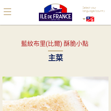
Skip to main content
Skip to navigation
Select your
Toggle
language/country
navigation
藍紋布里(比爾) 酥脆小點
主菜