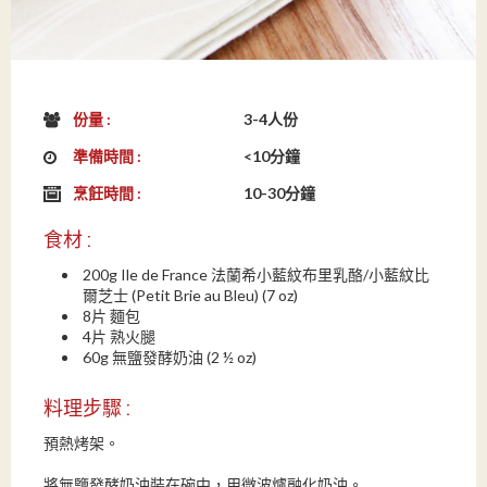
份量 :
3-4人份
準備時間 :
<10分鐘
烹飪時間 :
10-30分鐘
食材 :
200g Ile de France 法蘭希小藍紋布里乳酪/小藍紋比
爾芝士 (Petit Brie au Bleu) (7 oz)
8片 麵包
4片 熟火腿
60g 無鹽發酵奶油 (2 ½ oz)
料理步驟 :
預熱烤架。
將無鹽發酵奶油裝在碗中，用微波爐融化奶油。