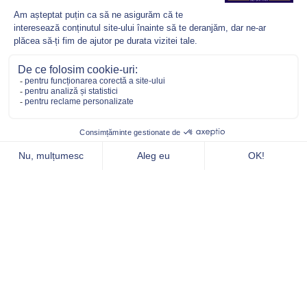
SIMPLY FRENCH. NOTHING ELSE.
BRAND
Descoperă povestea noastră fascinantă: cum a
schimbat nava Ile de France istoria brânzeturilor
franceze