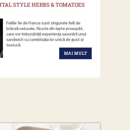
TAL STYLE HERBS & TOMATOES
Feliile Ile de France sunt singurele felii de
brânză naturale, făcute din lapte proaspăt,
care vor îmbunătăți experiența savurării unui
sandwich cu combinația lor unică de gust și
textură.
MAI MULT