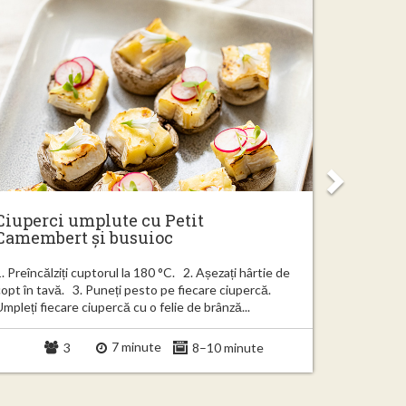
Ciuperci umplute cu Petit
Croque
Camembert și busuioc
. Preîncălziți cuptorul la 180 °C. 2. Așezați hârtie de
1. Întindeț
copt în tavă. 3. Puneți pesto pe fiecare ciupercă.
2 felii înd
mpleți fiecare ciupercă cu o felie de brânză...
frunzele de
7 minute
3
8–10 minute