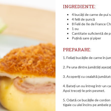
INGREDIENTE:
4 bucăți de carne de pui 
4 felii de șuncă
8 Felii de Ile de France C
1 ou
Cantitate suficientă de 
Puțină sare și piper
PREPARARE:
1. Feliați bucățile de carne în 
2. Pe una dintre jumătăți așezaț
3. Acoperiți cu cealaltă jumătat
4. Bateți un ou întreg într-un c
Apoi treceți-le prin pesmet.
5. Odată ce bucățile de cordon 
tigaie cu ulei încins pe ambele 