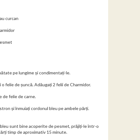
sau curcan
harmidor
pesmet
jumătate pe lungime și condimentați-le.
i o felie de șuncă. Adăugați 2 felii de Charmidor.
e de felie de carne.
astron și înmuiați cordonul bleu pe ambele părți.
bleu sunt bine acoperite de pesmet, prăjiți-le într-o
părți timp de aproximativ 15 minute.