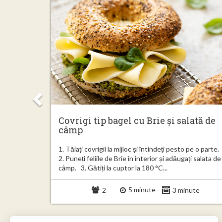
Covrigi tip bagel cu Brie și salată de
ert
câmp
ți patiseria
1. Tăiați covrigii la mijloc și întindeți pesto pe o parte.
l cu o
2. Puneți feliile de Brie în interior și adăugați salata de
..
câmp. 3. Gătiți la cuptor la 180 °C...
5 minute
minute
2
3 minute