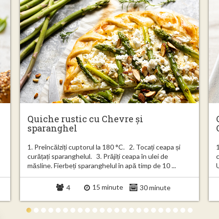
Quiche rustic cu Chevre și
sparanghel
1. Preîncălziți cuptorul la 180 °C. 2. Tocați ceapa și
1
curățați sparanghelul. 3. Prăjiți ceapa în ulei de
măsline. Fierbeți sparanghelul în apă timp de 10 ...
U
15 minute
4
30 minute