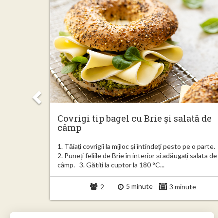
Covrigi tip bagel cu Brie și salată de
ert
câmp
ți patiseria
1. Tăiați covrigii la mijloc și întindeți pesto pe o parte.
l cu o
2. Puneți feliile de Brie în interior și adăugați salata de
..
câmp. 3. Gătiți la cuptor la 180 °C...
5 minute
minute
2
3 minute