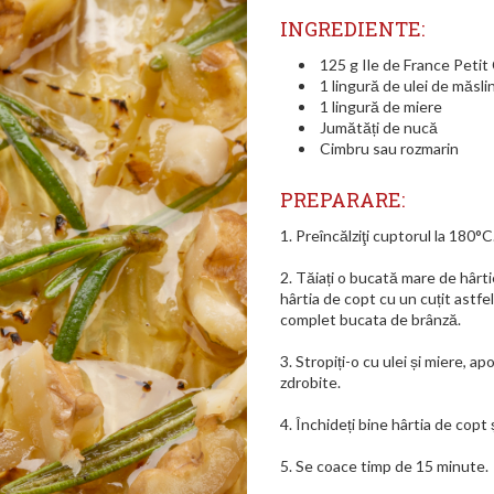
INGREDIENTE:
125 g Ile de France Peti
1 lingură de ulei de măsli
1 lingură de miere
Jumătăți de nucă
Cimbru sau rozmarin
PREPARARE:
1. Preîncălziţi cuptorul la 180°C
2. Tăiați o bucată mare de hârti
hârtia de copt cu un cuțit astfe
complet bucata de brânză.
3. Stropiți-o cu ulei și miere, a
zdrobite.
4. Închideți bine hârtia de copt 
5. Se coace timp de 15 minute.