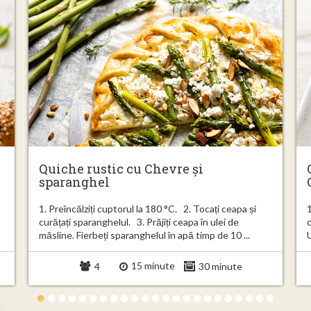
Quiche rustic cu Chevre și
sparanghel
1. Preîncălziți cuptorul la 180 °C. 2. Tocați ceapa și
1
curățați sparanghelul. 3. Prăjiți ceapa în ulei de
măsline. Fierbeți sparanghelul în apă timp de 10 ...
U
15 minute
4
30 minute