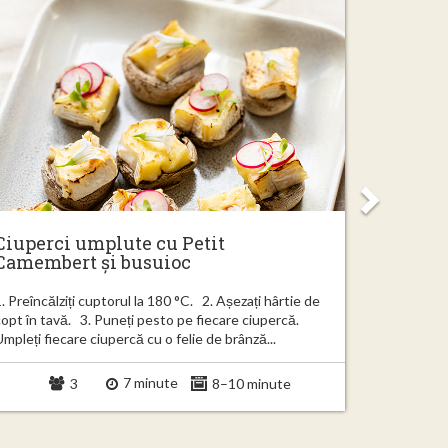
Ciuperci umplute cu Petit
Croque
Camembert și busuioc
. Preîncălziți cuptorul la 180 °C. 2. Așezați hârtie de
1. Întindeț
copt în tavă. 3. Puneți pesto pe fiecare ciupercă.
2 felii înd
mpleți fiecare ciupercă cu o felie de brânză...
frunzele de
7 minute
3
8–10 minute