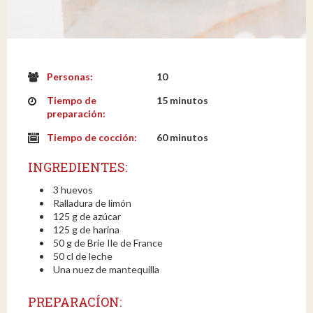
Personas:
10
Tiempo de
15 minutos
preparación:
Tiempo de cocción:
60 minutos
INGREDIENTES:
3 huevos
Ralladura de limón
125 g de azúcar
125 g de harina
50 g de Brie Ile de France
50 cl de leche
Una nuez de mantequilla
PREPARACÍON: