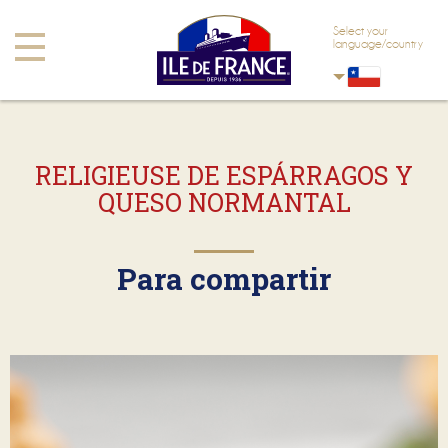
Saltar al contenido principal.
Saltar a navegación
Select your
Toggle
language/country
navigation
RELIGIEUSE DE ESPÁRRAGOS Y
QUESO NORMANTAL
Para compartir