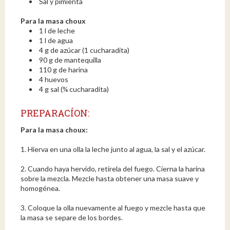
Sal y pimienta
Para la masa choux
1 l de leche
1 l de agua
4 g de azúcar (1 cucharadita)
90 g de mantequilla
110 g de harina
4 huevos
4 g sal (¾ cucharadita)
PREPARACÍON:
Para la masa choux:
1. Hierva en una olla la leche junto al agua, la sal y el azúcar.
2. Cuando haya hervido, retírela del fuego. Cierna la harina
sobre la mezcla. Mezcle hasta obtener una masa suave y
homogénea.
3. Coloque la olla nuevamente al fuego y mezcle hasta que
la masa se separe de los bordes.