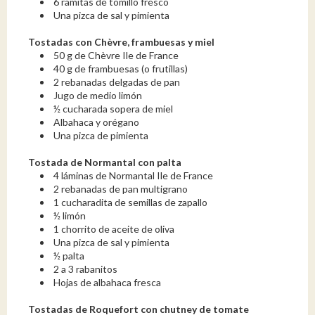
6 ramitas de tomillo fresco
Una pizca de sal y pimienta
Tostadas con Chèvre, frambuesas y miel
50 g de Chèvre Ile de France
40 g de frambuesas (o frutillas)
2 rebanadas delgadas de pan
Jugo de medio limón
½ cucharada sopera de miel
Albahaca y orégano
Una pizca de pimienta
Tostada de Normantal
con palta
4 láminas de Normantal Ile de France
2 rebanadas de pan multigrano
1 cucharadita de semillas de zapallo
½ limón
1 chorrito de aceite de oliva
Una pizca de sal y pimienta
½ palta
2 a 3 rabanitos
Hojas de albahaca fresca
Tostadas de Roquefort con chutney de tomate